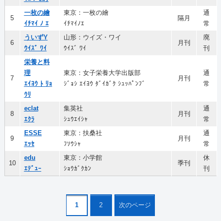
一枚の繪
東京：一枚の繪
通
5
隔月
ｲﾁﾏｲ ﾉ ｴ
ｲﾁﾏｲﾉｴ
常
ういずY
山形：ウイズ・ワイ
廃
6
月刊
ｳｲｽﾞ ﾜｲ
ｳｲｽﾞ ﾜｲ
刊
栄養と料
理
東京：女子栄養大学出版部
通
7
月刊
ｴｲﾖｳ ﾄ ﾘｮ
ｼﾞｮｼ ｴｲﾖｳ ﾀﾞｲｶﾞｸ ｼｭｯﾊﾟﾝﾌﾞ
常
ｳﾘ
eclat
集英社
通
8
月刊
ｴｸﾗ
ｼｭｳｴｲｼｬ
常
ESSE
東京：扶桑社
通
9
月刊
ｴｯｾ
ﾌｿｳｼｬ
常
edu
東京：小学館
休
10
季刊
ｴﾃﾞｭｰ
ｼｮｳｶﾞｸｶﾝ
刊
1
2
次のページ