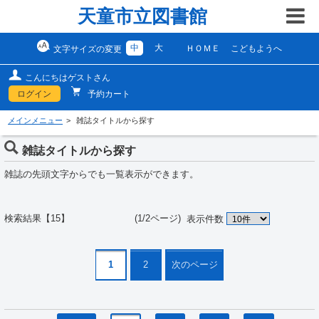
天童市立図書館
中
大
ＨＯＭＥ
こどもようへ
文字サイズの変更
こんにちはゲストさん
ログイン
予約カート
メインメニュー
雑誌タイトルから探す
雑誌タイトルから探す
雑誌の先頭文字からでも一覧表示ができます。
検索結果【15】 (1/2ページ)
表示件数
1
2
次のページ