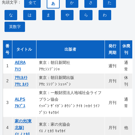
先頭文字：
全て
か
さ
た
あ
な
は
ま
や
ら
わ
英数字
番
発行
休廃
タイトル
出版者
号
周期
刊
AERA
東京：朝日新聞社
通
1
週刊
ｱｴﾗ
ｱｻﾋｼﾝﾌﾞﾝｼｬ
常
ｱｻﾋｶﾒﾗ
東京：朝日新聞出版
休
2
月刊
ｱｻﾋ ｶﾒﾗ
ｱｻﾋ ｼﾝﾌﾞﾝ ｼｭｯﾊﾟﾝ
刊
東京：一般財団法人地域社会ライフ
ALPS
プラン協会
通
3
月刊
ｱﾙﾌﾟｽ
ｲｯﾊﾟﾝ ｻﾞｲﾀﾞﾝ ﾎｳｼﾞﾝ ﾁｲｷ ｼｬｶｲ ﾗｲﾌ
常
ﾌﾟﾗﾝ ｷｮｳｶｲ
家の光[東
東京：家の光協会
4
北版]
月刊
他
ｲｴ ﾉ ﾋｶﾘ ｷｮｳｶｲ
ｲｴ ﾉ ﾋｶﾘ