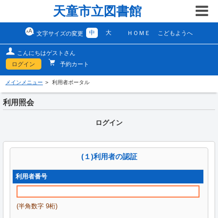
天童市立図書館
中
大
ＨＯＭＥ
こどもようへ
文字サイズの変更
こんにちはゲストさん
ログイン
予約カート
メインメニュー
利用者ポータル
利用照会
ログイン
(１)利用者の認証
利用者番号
(半角数字 9桁)